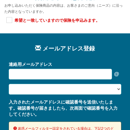
または通信キャリアが提供する有償の補償サービスに
お申し込みいただく保険商品の内容は、お客さまのご意向（ニーズ）に沿っ
加入しており、かつ当該サービスにより補償が受けら
た内容となっていますか。
れる状態
※当保険の責任開始後は上記有償補償サービスの加
希望と一致していますので保険を申込みます。
入の継続は問いません。
※注意
被保険者以外が所有し、使用する端末を１つの保険
で補償することはできません。
メールアドレス登録
連絡用メールアドレス
@
入力されたメールアドレスに確認番号を送信いたしま
す。確認番号が届きましたら、次画面で確認番号を入力
してください。
＜補償対象端末に関する補足説明＞
① 家族、知人、オークション等からの購入または譲渡
された通信端末でないこと。
迷惑メールフィルター設定をされている場合は、下記2つのド