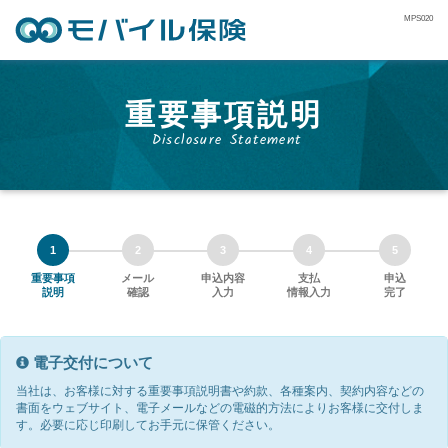
MPS020
重要事項説明
Disclosure Statement
1
2
3
4
5
重要事項
メール
申込内容
支払
申込
説明
確認
入力
情報入力
完了
電子交付について
当社は、お客様に対する重要事項説明書や約款、各種案内、契約内容などの
書面をウェブサイト、電子メールなどの電磁的方法によりお客様に交付しま
す。必要に応じ印刷してお手元に保管ください。