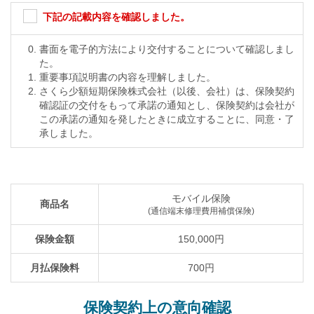
01
商品のしくみと補償内容について
下記の記載内容を確認しました。
【特徴】
書面を電子的方法により交付することについて確認しまし
この保険は、被保険者が所有または使用する通信端末
た。
に外装破損、損壊、水濡れ全損、故障、および盗難が
重要事項説明書の内容を理解しました。
生じ修理費用などを負担したとき、または修理不能と
さくら少額短期保険株式会社（以後、会社）は、保険契約
なった場合に保険金を支払う費用保険です。
確認証の交付をもって承諾の通知とし、保険契約は会社が
【補償の対象となる通信端末】
この承諾の通知を発したときに成立することに、同意・了
被保険者が所有または使用する、日本国内で販売され
承しました。
たメーカー純正の製品（日本法人を設立している日本
国外メーカーを含みます）および移動体通信事業者で
販売された（仮想移動体通信事業者を含みます）、通
常生活の用に供する無線通信が可能な端末機器に限
り、以下①②を満たすことを条件に、1台を主たる補
モバイル保険
商品名
償端末（以下「主端末」といいます）とし、主端末以
(通信端末修理費用補償保険)
外の補償端末（以下「副端末」といいます）は2台を
保険金額
150,000円
上限に登録することができます。
①
正常に全機能が動作するもの
月払保険料
700円
②
登録時において次のいずれかの条件を満たすもの
(ア)新規取得した日から1年未満
(イ)新規取得した日から1年以上であってもメーカー
保険契約上の意向確認